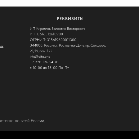
РЕКВИЗИТЫ
ИП Кириллов Валентин Викторович
ИНН: 616512610980
ОГРНИП: 315619600011300
344000, Россия, г. Ростов-на-Дону, пр. Соколова,
ых
21/19, пом. 122
info@dita.one
+7 928 196 54 70
c 10-00 до 18-00 Пн-Пт
тавка по всей России.